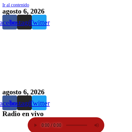
Ir al contenido
agosto 6, 2026
acebook
Instagram
Twitter
agosto 6, 2026
acebook
Instagram
Twitter
Radio en vivo