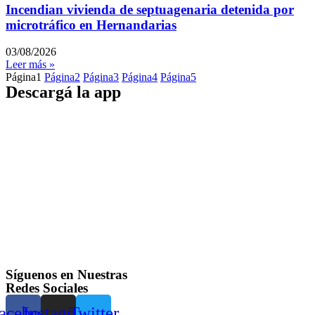
Incendian vivienda de septuagenaria detenida por
microtráfico en Hernandarias
03/08/2026
Leer más »
Página
1
Página
2
Página
3
Página
4
Página
5
Descargá la app
Síguenos en Nuestras
Redes Sociales
acebook
Instagram
Twitter