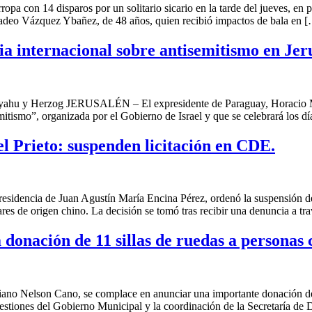
 disparos por un solitario sicario en la tarde del jueves, en plena 
deo Vázquez Ybañez, de 48 años, quien recibió impactos de bala en 
ia internacional sobre antisemitismo en Jer
anyahu y Herzog JERUSALÉN – El expresidente de Paraguay, Horacio M
mitismo”, organizada por el Gobierno de Israel y que se celebrará los 
l Prieto: suspenden licitación en CDE.
sidencia de Juan Agustín María Encina Pérez, ordenó la suspensión de l
res de origen chino. La decisión se tomó tras recibir una denuncia a tr
donación de 11 sillas de ruedas a personas 
ano Nelson Cano, se complace en anunciar una importante donación de 1
estiones del Gobierno Municipal y la coordinación de la Secretaría de 