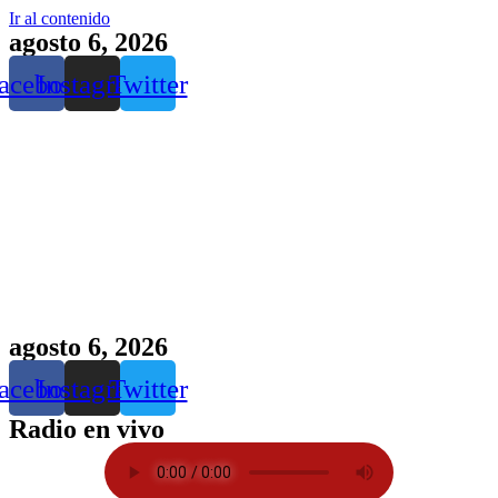
Ir al contenido
agosto 6, 2026
acebook
Instagram
Twitter
agosto 6, 2026
acebook
Instagram
Twitter
Radio en vivo