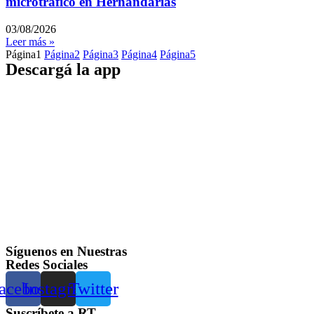
microtráfico en Hernandarias
03/08/2026
Leer más »
Página
1
Página
2
Página
3
Página
4
Página
5
Descargá la app
Síguenos en Nuestras
Redes Sociales
acebook
Instagram
Twitter
Suscríbete a RT