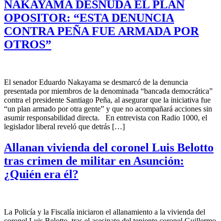
NAKAYAMA DESNUDA EL PLAN
OPOSITOR: “ESTA DENUNCIA
CONTRA PEÑA FUE ARMADA POR
OTROS”
El senador Eduardo Nakayama se desmarcó de la denuncia
presentada por miembros de la denominada “bancada democrática”
contra el presidente Santiago Peña, al asegurar que la iniciativa fue
“un plan armado por otra gente” y que no acompañará acciones sin
asumir responsabilidad directa. En entrevista con Radio 1000, el
legislador liberal reveló que detrás […]
Allanan vivienda del coronel Luis Belotto
tras crimen de militar en Asunción:
¿Quién era él?
La Policía y la Fiscalía iniciaron el allanamiento a la vivienda del
coronel Luis Belotto, tras el asesinato del teniente coronel Guillermo