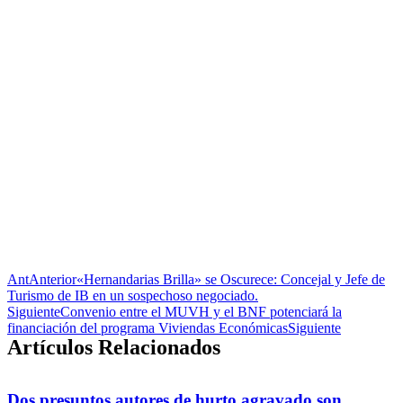
Ant
Anterior
«Hernandarias Brilla» se Oscurece: Concejal y Jefe de
Turismo de IB en un sospechoso negociado.
Siguiente
Convenio entre el MUVH y el BNF potenciará la
financiación del programa Viviendas Económicas
Siguiente
Artículos Relacionados
Dos presuntos autores de hurto agravado son