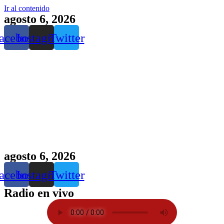
Ir al contenido
agosto 6, 2026
acebook
Instagram
Twitter
agosto 6, 2026
acebook
Instagram
Twitter
Radio en vivo