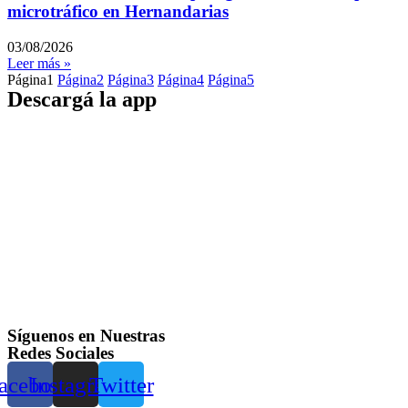
microtráfico en Hernandarias
03/08/2026
Leer más »
Página
1
Página
2
Página
3
Página
4
Página
5
Descargá la app
Síguenos en Nuestras
Redes Sociales
acebook
Instagram
Twitter