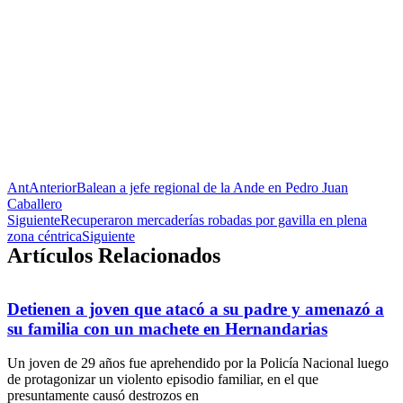
Ant
Anterior
Balean a jefe regional de la Ande en Pedro Juan
Caballero
Siguiente
Recuperaron mercaderías robadas por gavilla en plena
zona céntrica
Siguiente
Artículos Relacionados
Detienen a joven que atacó a su padre y amenazó a
su familia con un machete en Hernandarias
Un joven de 29 años fue aprehendido por la Policía Nacional luego
de protagonizar un violento episodio familiar, en el que
presuntamente causó destrozos en