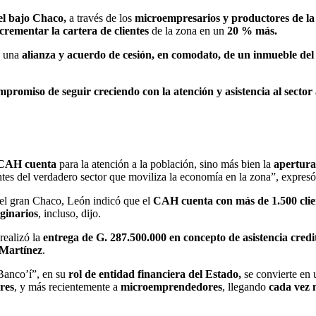
del bajo Chaco,
a través de los
microempresarios y productores de la
crementar la cartera de clientes
de la zona en un
20 % más.
s una
alianza y acuerdo de cesión, en comodato, de un inmueble del
romiso de seguir creciendo con la atención y asistencia al sector
l CAH cuenta
para la atención a la población, sino más bien la
apertura 
antes del verdadero sector que moviliza la economía en la zona”, expresó
el gran Chaco, León indicó que el
CAH cuenta con más de 1.500 clie
ginarios
, incluso, dijo.
realizó la
entrega de G. 287.500.000 en concepto de asistencia credit
 Martínez
.
“Banco’í”, en su
rol de entidad financiera del Estado,
se convierte en
res
, y más recientemente a
microemprendedores
, llegando
cada vez 