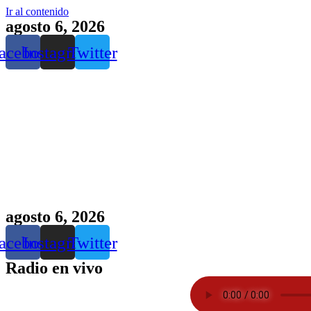
Ir al contenido
agosto 6, 2026
acebook
Instagram
Twitter
agosto 6, 2026
acebook
Instagram
Twitter
Radio en vivo