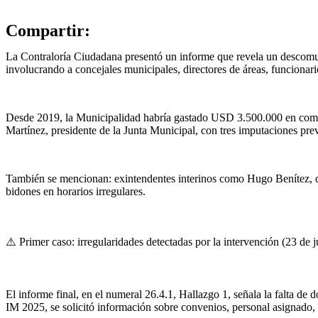
Compartir:
La Contraloría Ciudadana presentó un informe que revela un descomun
involucrando a concejales municipales, directores de áreas, funcionar
Desde 2019, la Municipalidad habría gastado USD 3.500.000 en combusti
Martínez, presidente de la Junta Municipal, con tres imputaciones prev
También se mencionan: exintendentes interinos como Hugo Benítez, que
bidones en horarios irregulares.
⚠️ Primer caso: irregularidades detectadas por la intervención (23 de 
El informe final, en el numeral 26.4.1, Hallazgo 1, señala la falta d
IM 2025, se solicitó información sobre convenios, personal asignado, v