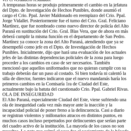
A tempranas horas se produjo primeramente el cambio en la jefatura
del Dpto. de Investigación de Hechos Punibles, donde asumió el
cargo el Crio. Ppal. Javier Maldonado en reemplazo del Crio. Ppal.
Jorge Vidallet. Posteriormente fue el turno del Crio. Gral. Feliciano
Martínez, que fue nombrado como nuevo director de policía del Alto
Paraná en sustitución del Crio. Gral. Blas Vera, que de ahora en más
deberá cumplir la misma función en el departamento de San Pedro.
Martínez ya conoce la zona del Alto Paraná, atendiendo que ya se
desempeñó como jefe en el Dpto. de Investigación de Hechos
Punibles. Inicialmente, dijo que hará una evaluación de los actuales
jefes de las distintas dependencias policiales de la zona para luego
proceder a los cambios en caso de ser necesarios. También
mencionó que aquellos uniformados que no quieran cumplir con su
trabajo deberán dar un paso al costado. Si bien todavía ni calentó la
silla de director, fuentes indicaron que el nuevo mandamás haría los
primeros cambios en la Comisaría 1ra de Ciudad del Este,
actualmente bajo la batuta del cuestionado Crio. Ppal. Gabriel Rivas.
OLA DE INSEGURIDAD
El Alto Paraná, especialmente Ciudad del Este, viene sufriendo una
ola de inseguridad cada vez más mayor ante la inacción y la
incapacidad policial de poner freno a la delincuencia. Casi a diario
se registran violentos y millonarios atracos en distintos puntos, en
muchos casos incluso perpetrados por delincuentes que serían parte
del cuadro activo de la institución. La mayoría de los casos no son