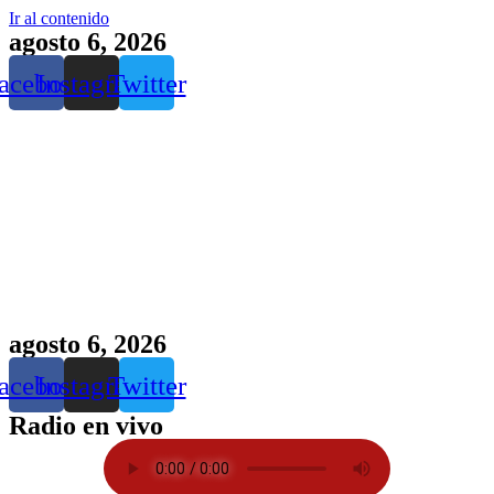
Ir al contenido
agosto 6, 2026
acebook
Instagram
Twitter
agosto 6, 2026
acebook
Instagram
Twitter
Radio en vivo