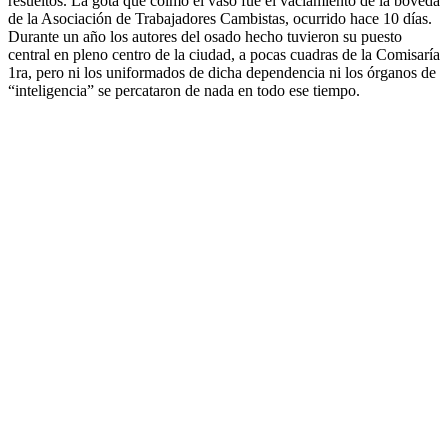
resueltos. La gota que colmó el vaso fue el vaciamiento de la bóveda
de la Asociación de Trabajadores Cambistas, ocurrido hace 10 días.
Durante un año los autores del osado hecho tuvieron su puesto
central en pleno centro de la ciudad, a pocas cuadras de la Comisaría
1ra, pero ni los uniformados de dicha dependencia ni los órganos de
“inteligencia” se percataron de nada en todo ese tiempo.