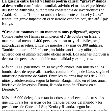
La guerra entre Israel y Hamás podría causar “graves” daños
al desarrollo económico mundial
, advirtió el martes el presidente
del
Banco Mundial
, durante una conferencia de inversionistas en
Arabia Saudita. “Lo que ocurrió recientemente en Israel y Gaza”
tendrá “un grave impacto en el desarrollo económico”, declaró Ajay
Banga.
“Creo que estamos en un momento muy peligroso”
, agregó.
Combatientes de Hamás irrumpieron el 7 de octubre en Israel y
mataron a al menos 1.400 personas, en su mayoría civiles, según
autoridades israelíes. Entre los muertos hay más de 300 militares.
También tomaron 222 rehenes, incluidos ancianos y niños, de
acuerdo con el último recuento oficial israelí. Los rehenes incluyen a
decenas de personas con doble nacionalidad y extranjeros.
Más de 5.000 palestinos, en su mayoría civiles, han muerto en los
bombardeos de represalia israelíes contra la Franja de Gaza, según el
ministerio palestino de Salud. Entre los muertos hay más de 2.000
niños y adolescentes, según la fuente. Banga habló en el foro anual
Iniciativa de Inversión Futura, llamada también “Davos en el
Desierto”.
Más de 6.000 delegados están inscritos para el evento de tres días
que incluirá a los jerarcas de los grandes bancos del mundo y los
presidentes de Corea del Sur, Kenia y Ruanda, según los