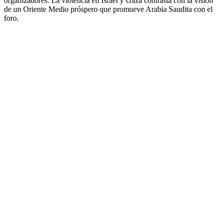
organizadores. La violencia en Israel y Gaza contrasta con la visión
de un Oriente Medio próspero que promueve Arabia Saudita con el
foro.