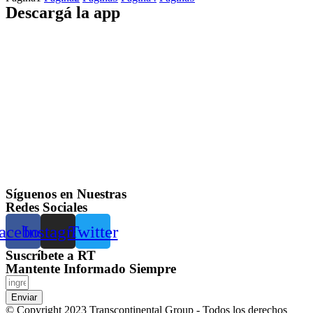
Descargá la app
Síguenos en Nuestras
Redes Sociales
acebook
Instagram
Twitter
Suscríbete a RT
Mantente Informado Siempre
Enviar
© Copyright 2023 Transcontinental Group - Todos los derechos