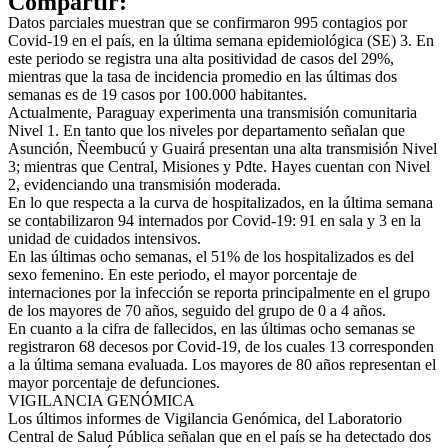
Compartir:
Datos parciales muestran que se confirmaron 995 contagios por
Covid-19 en el país, en la última semana epidemiológica (SE) 3. En
este periodo se registra una alta positividad de casos del 29%,
mientras que la tasa de incidencia promedio en las últimas dos
semanas es de 19 casos por 100.000 habitantes.
Actualmente, Paraguay experimenta una transmisión comunitaria
Nivel 1. En tanto que los niveles por departamento señalan que
Asunción, Ñeembucú y Guairá presentan una alta transmisión Nivel
3; mientras que Central, Misiones y Pdte. Hayes cuentan con Nivel
2, evidenciando una transmisión moderada.
En lo que respecta a la curva de hospitalizados, en la última semana
se contabilizaron 94 internados por Covid-19: 91 en sala y 3 en la
unidad de cuidados intensivos.
En las últimas ocho semanas, el 51% de los hospitalizados es del
sexo femenino. En este periodo, el mayor porcentaje de
internaciones por la infección se reporta principalmente en el grupo
de los mayores de 70 años, seguido del grupo de 0 a 4 años.
En cuanto a la cifra de fallecidos, en las últimas ocho semanas se
registraron 68 decesos por Covid-19, de los cuales 13 corresponden
a la última semana evaluada. Los mayores de 80 años representan el
mayor porcentaje de defunciones.
VIGILANCIA GENÓMICA
Los últimos informes de Vigilancia Genómica, del Laboratorio
Central de Salud Pública señalan que en el país se ha detectado dos