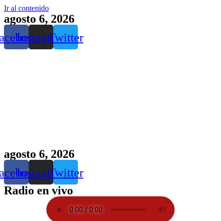
Ir al contenido
agosto 6, 2026
acebook
Instagram
Twitter
agosto 6, 2026
acebook
Instagram
Twitter
Radio en vivo