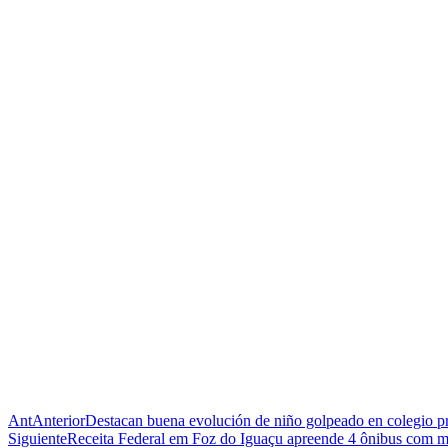
Ant
Anterior
Destacan buena evolución de niño golpeado en colegio p
Siguiente
Receita Federal em Foz do Iguaçu apreende 4 ônibus com mer