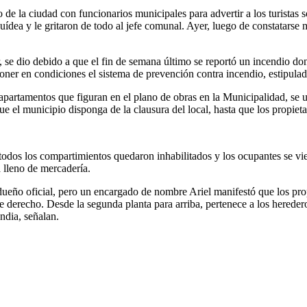
 de la ciudad con funcionarios municipales para advertir a los turistas 
ídea y le gritaron de todo al jefe comunal. Ayer, luego de constatarse má
, se dio debido a que el fin de semana último se reportó un incendio do
a poner en condiciones el sistema de prevención contra incendio, estipul
partamentos que figuran en el plano de obras en la Municipalidad, se u
 que el municipio disponga de la clausura del local, hasta que los propie
todos los compartimientos quedaron inhabilitados y los ocupantes se vi
 lleno de mercadería.
ueño oficial, pero un encargado de nombre Ariel manifestó que los prop
 derecho. Desde la segunda planta para arriba, pertenece a los hereder
ndia, señalan.