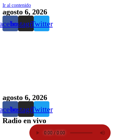
Ir al contenido
agosto 6, 2026
acebook
Instagram
Twitter
agosto 6, 2026
acebook
Instagram
Twitter
Radio en vivo