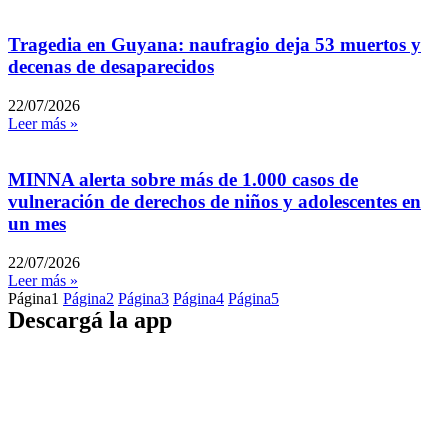
Tragedia en Guyana: naufragio deja 53 muertos y
decenas de desaparecidos
22/07/2026
Leer más »
MINNA alerta sobre más de 1.000 casos de
vulneración de derechos de niños y adolescentes en
un mes
22/07/2026
Leer más »
Página
1
Página
2
Página
3
Página
4
Página
5
Descargá la app