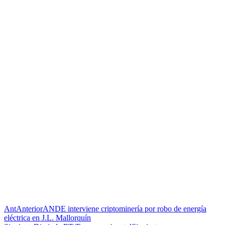
Ant
Anterior
ANDE interviene criptominería por robo de energía
eléctrica en J.L. Mallorquín