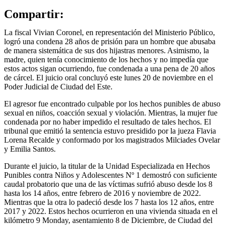
Compartir:
La fiscal Vivian Coronel, en representación del Ministerio Público,
logró una condena 28 años de prisión para un hombre que abusaba
de manera sistemática de sus dos hijastras menores. Asimismo, la
madre, quien tenía conocimiento de los hechos y no impedía que
estos actos sigan ocurriendo, fue condenada a una pena de 20 años
de cárcel. El juicio oral concluyó este lunes 20 de noviembre en el
Poder Judicial de Ciudad del Este.
El agresor fue encontrado culpable por los hechos punibles de abuso
sexual en niños, coacción sexual y violación. Mientras, la mujer fue
condenada por no haber impedido el resultado de tales hechos. El
tribunal que emitió la sentencia estuvo presidido por la jueza Flavia
Lorena Recalde y conformado por los magistrados Milciades Ovelar
y Emilia Santos.
Durante el juicio, la titular de la Unidad Especializada en Hechos
Punibles contra Niños y Adolescentes Nº 1 demostró con suficiente
caudal probatorio que una de las víctimas sufrió abuso desde los 8
hasta los 14 años, entre febrero de 2016 y noviembre de 2022.
Mientras que la otra lo padeció desde los 7 hasta los 12 años, entre
2017 y 2022. Estos hechos ocurrieron en una vivienda situada en el
kilómetro 9 Monday, asentamiento 8 de Diciembre, de Ciudad del