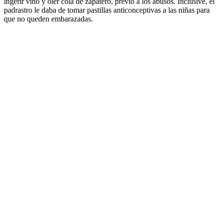
ingerir vino y oler cola de zapatero, previo a los abusos. Inclusive, el
padrastro le daba de tomar pastillas anticonceptivas a las niñas para
que no queden embarazadas.