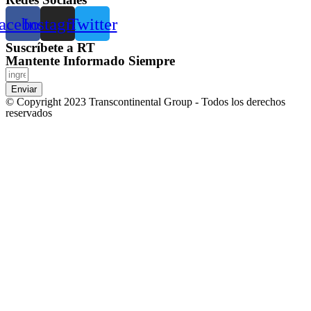
acebook
Instagram
Twitter
Suscríbete a RT
Mantente Informado Siempre
Enviar
© Copyright 2023 Transcontinental Group - Todos los derechos
reservados