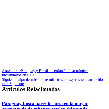
Ant
Anterior
Paraguay y Brasil acuerdan facilitar trámites
fitosanitarios en CDE
Siguiente
Itaipú desmiente que ministros consejeros reciban sueldo
extra
Siguiente
Artículos Relacionados
Paraguay busca hacer historia en la mayor
competencia de robótica escolar del mundo