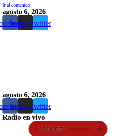
Ir al contenido
agosto 6, 2026
acebook
Instagram
Twitter
agosto 6, 2026
acebook
Instagram
Twitter
Radio en vivo