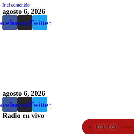
Ir al contenido
agosto 6, 2026
acebook
Instagram
Twitter
agosto 6, 2026
acebook
Instagram
Twitter
Radio en vivo