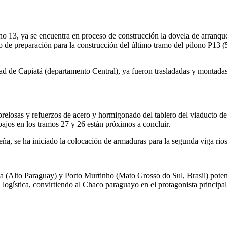
ono 13, ya se encuentra en proceso de construcción la dovela de arranqu
o de preparación para la construcción del último tramo del pilono P13 (5
udad de Capiatá (departamento Central), ya fueron trasladadas y montadas
 prelosas y refuerzos de acero y hormigonado del tablero del viaducto d
abajos en los tramos 27 y 26 están próximos a concluir.
eña, se ha iniciado la colocación de armaduras para la segunda viga rios
a (Alto Paraguay) y Porto Murtinho (Mato Grosso do Sul, Brasil) potenciar
logística, convirtiendo al Chaco paraguayo en el protagonista principal