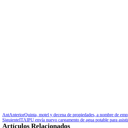
Ant
Anterior
Quinta, motel y decena de propiedades, a nombre de empre
Siguiente
ITAIPU envía nuevo cargamento de agua potable para asisti
Artículos Relacionados