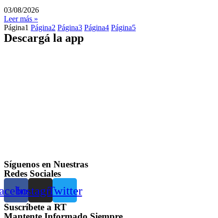
03/08/2026
Leer más »
Página
1
Página
2
Página
3
Página
4
Página
5
Descargá la app
Síguenos en Nuestras
Redes Sociales
acebook
Instagram
Twitter
Suscríbete a RT
Mantente Informado Siempre