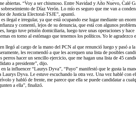
iene abiertas. “Voy a ser chismoso. Entre Navidad y Año Nuevo, Calé Ga
el sobreseimiento de Díaz Verón. Lo mío es seguro que me van a conden
or de Justicia Electoral-TSJE”, apuntó.
es ilegal e irregular, ya que está ocupando ese lugar mediante un enorme
onfianza y comentó, lejos de su denuncia, que está con algunos problema
es, luego tuve prisión domiciliaria, luego tuve unas operaciones y hac
lemas en torno al estómago que tenemos los políticos. Yo le agradezco e
en llegó al cargo de la mano del PCN al que renunció luego y pasó a l
roseramente, les recomendó a que les acerquen una lista de posibles cand
os perros hacer un sencillo ejercicio, que me hagan una lista de 45 cand
idato a presidente”, dijo.
e en la influencer “Laurys Dyva”, “Payo” manifestó que le gusta la mane
ta Laurys Dyva. Le estuve escuchando la otra vez. Una vez hablé con el
frívolo y habló de frente, me parece que ella se puede candidatar a cual
nten a ella”, finalizó.