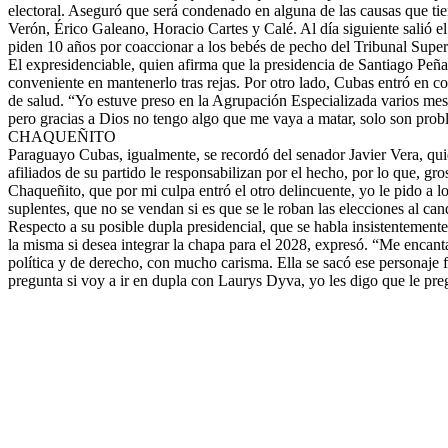
electoral. Aseguró que será condenado en alguna de las causas que t
Verón, Érico Galeano, Horacio Cartes y Calé. Al día siguiente salió 
piden 10 años por coaccionar a los bebés de pecho del Tribunal Superi
El expresidenciable, quien afirma que la presidencia de Santiago Peña 
conveniente en mantenerlo tras rejas. Por otro lado, Cubas entró en c
de salud. “Yo estuve preso en la Agrupación Especializada varios mes
pero gracias a Dios no tengo algo que me vaya a matar, solo son prob
CHAQUEÑITO
Paraguayo Cubas, igualmente, se recordó del senador Javier Vera, qui
afiliados de su partido le responsabilizan por el hecho, por lo que, g
Chaqueñito, que por mi culpa entró el otro delincuente, yo le pido a l
suplentes, que no se vendan si es que se le roban las elecciones al cand
Respecto a su posible dupla presidencial, que se habla insistentement
la misma si desea integrar la chapa para el 2028, expresó. “Me encan
política y de derecho, con mucho carisma. Ella se sacó ese personaje 
pregunta si voy a ir en dupla con Laurys Dyva, yo les digo que le pregu