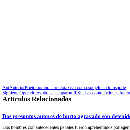
Ant
Anterior
Prieto nombra a mototaxista como subjefe en transporte
Siguiente
Operadores abdistas coparon IPS: “Las contrataciones fuero
Artículos Relacionados
Dos presuntos autores de hurto agravado son detenid
Dos hombres con antecedentes penales fueron aprehendidos por agente