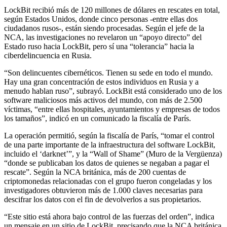
LockBit recibió más de 120 millones de dólares en rescates en total,
según Estados Unidos, donde cinco personas -entre ellas dos
ciudadanos rusos-, están siendo procesadas. Según el jefe de la
NCA, las investigaciones no revelaron un “apoyo directo” del
Estado ruso hacia LockBit, pero sí una “tolerancia” hacia la
ciberdelincuencia en Rusia.
“Son delincuentes cibernéticos. Tienen su sede en todo el mundo.
Hay una gran concentración de estos individuos en Rusia y a
menudo hablan ruso”, subrayó. LockBit está considerado uno de los
software maliciosos más activos del mundo, con más de 2.500
víctimas, “entre ellas hospitales, ayuntamientos y empresas de todos
los tamaños”, indicó en un comunicado la fiscalía de París.
La operación permitió, según la fiscalía de París, “tomar el control
de una parte importante de la infraestructura del software LockBit,
incluido el ‘darknet’”, y la “Wall of Shame” (Muro de la Vergüenza)
“donde se publicaban los datos de quienes se negaban a pagar el
rescate”. Según la NCA británica, más de 200 cuentas de
criptomonedas relacionadas con el grupo fueron congeladas y los
investigadores obtuvieron más de 1.000 claves necesarias para
descifrar los datos con el fin de devolverlos a sus propietarios.
“Este sitio está ahora bajo control de las fuerzas del orden”, indica
un mensaje en un sitio de LockBit, precisando que la NCA británica