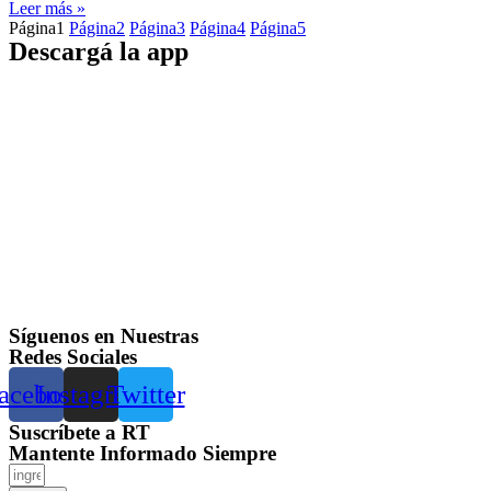
Leer más »
Página
1
Página
2
Página
3
Página
4
Página
5
Descargá la app
Síguenos en Nuestras
Redes Sociales
acebook
Instagram
Twitter
Suscríbete a RT
Mantente Informado Siempre