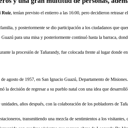
ioneros y una gran multitud de personas, ade
 Ruiz
, tenían previsto el entierro a las 16:00, pero decidieron retrasar
la familia, y posteriormente se dio participación a los ciudadanos que qu
io Guazú para una misa y posteriormente continuó hasta la barraca, dond
urante la procesión de Tañarandy, fue colocada frente al lugar donde ent
 de agosto de 1957, en San Ignacio Guazú, Departamento de Misiones.
 la decisión de regresar a su pueblo natal con una idea que desarrolló
unidades, años después, con la colaboración de los pobladores de Tañara
estacioneros, transmitiendo una mezcla de sentimientos a los visitantes, 