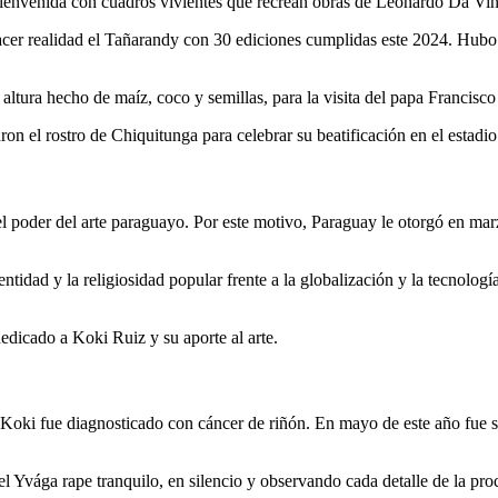
 bienvenida con cuadros vivientes que recrean obras de Leonardo Da Vi
hacer realidad el Tañarandy con 30 ediciones cumplidas este 2024. Hubo
altura hecho de maíz, coco y semillas, para la visita del papa Francisco
ron el rostro de Chiquitunga para celebrar su beatificación en el estad
l poder del arte paraguayo. Por este motivo, Paraguay le otorgó en mar
dentidad y la religiosidad popular frente a la globalización y la tecnolo
dicado a Koki Ruiz y su aporte al arte.
Koki fue diagnosticado con cáncer de riñón. En mayo de este año fue s
el Yvága rape tranquilo, en silencio y observando cada detalle de la pro