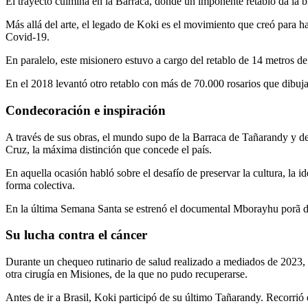
El trayecto culmina en la Barraca, donde un imponente retablo da la
Más allá del arte, el legado de Koki es el movimiento que creó para 
Covid-19.
En paralelo, este misionero estuvo a cargo del retablo de 14 metros de 
En el 2018 levantó otro retablo con más de 70.000 rosarios que dibuja
Condecoración e inspiración
A través de sus obras, el mundo supo de la Barraca de Tañarandy y de
Cruz, la máxima distinción que concede el país.
En aquella ocasión habló sobre el desafío de preservar la cultura, la i
forma colectiva.
En la última Semana Santa se estrenó el documental Mborayhu porã de
Su lucha contra el cáncer
Durante un chequeo rutinario de salud realizado a mediados de 2023, 
otra cirugía en Misiones, de la que no pudo recuperarse.
Antes de ir a Brasil, Koki participó de su último Tañarandy. Recorrió 