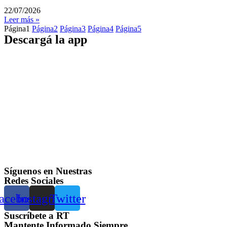
22/07/2026
Leer más »
Página
1
Página
2
Página
3
Página
4
Página
5
Descargá la app
Síguenos en Nuestras
Redes Sociales
acebook
Instagram
Twitter
Suscríbete a RT
Mantente Informado Siempre