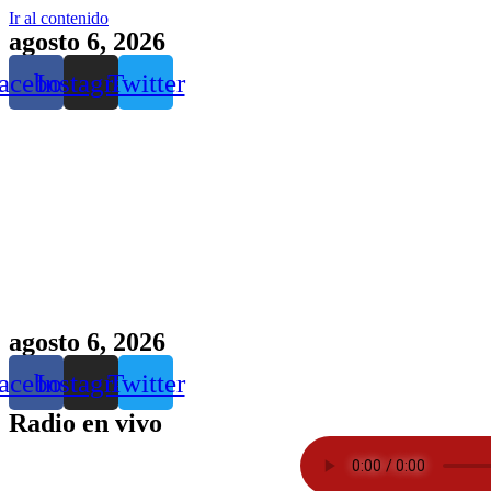
Ir al contenido
agosto 6, 2026
acebook
Instagram
Twitter
agosto 6, 2026
acebook
Instagram
Twitter
Radio en vivo