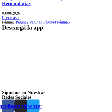
Hernandarias
03/08/2026
Leer más »
Página
1
Página
2
Página
3
Página
4
Página
5
Descargá la app
Síguenos en Nuestras
Redes Sociales
acebook
Instagram
Twitter