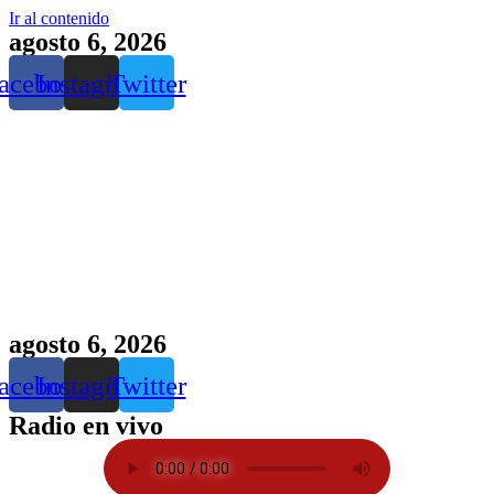
Ir al contenido
agosto 6, 2026
acebook
Instagram
Twitter
agosto 6, 2026
acebook
Instagram
Twitter
Radio en vivo