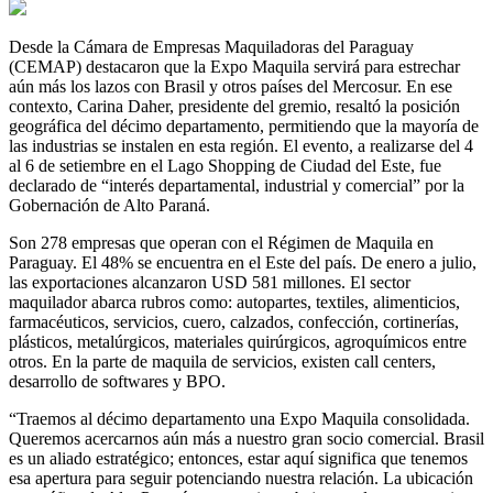
Desde la Cámara de Empresas Maquiladoras del Paraguay
(CEMAP) destacaron que la Expo Maquila servirá para estrechar
aún más los lazos con Brasil y otros países del Mercosur. En ese
contexto, Carina Daher, presidente del gremio, resaltó la posición
geográfica del décimo departamento, permitiendo que la mayoría de
las industrias se instalen en esta región. El evento, a realizarse del 4
al 6 de setiembre en el Lago Shopping de Ciudad del Este, fue
declarado de “interés departamental, industrial y comercial” por la
Gobernación de Alto Paraná.
Son 278 empresas que operan con el Régimen de Maquila en
Paraguay. El 48% se encuentra en el Este del país. De enero a julio,
las exportaciones alcanzaron USD 581 millones. El sector
maquilador abarca rubros como: autopartes, textiles, alimenticios,
farmacéuticos, servicios, cuero, calzados, confección, cortinerías,
plásticos, metalúrgicos, materiales quirúrgicos, agroquímicos entre
otros. En la parte de maquila de servicios, existen call centers,
desarrollo de softwares y BPO.
“Traemos al décimo departamento una Expo Maquila consolidada.
Queremos acercarnos aún más a nuestro gran socio comercial. Brasil
es un aliado estratégico; entonces, estar aquí significa que tenemos
esa apertura para seguir potenciando nuestra relación. La ubicación