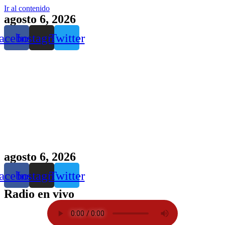
Ir al contenido
agosto 6, 2026
acebook
Instagram
Twitter
agosto 6, 2026
acebook
Instagram
Twitter
Radio en vivo