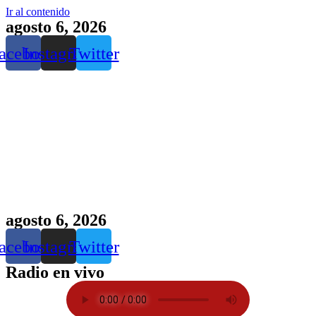
Ir al contenido
agosto 6, 2026
acebook
Instagram
Twitter
agosto 6, 2026
acebook
Instagram
Twitter
Radio en vivo