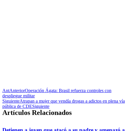
Ant
Anterior
Operación Ágata: Brasil refuerza controles con
despliegue militar
Siguiente
Atrapan a mujer que vendía drogas a adictos en plena vía
pública de CDE
Siguiente
Artículos Relacionados
Detienen a joven que atacó a su padre y amenazó a