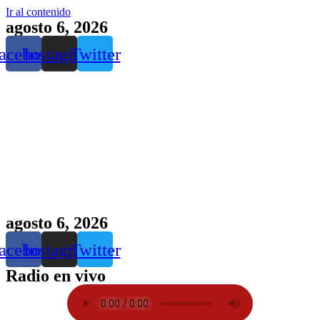
Ir al contenido
agosto 6, 2026
acebook
Instagram
Twitter
agosto 6, 2026
acebook
Instagram
Twitter
Radio en vivo