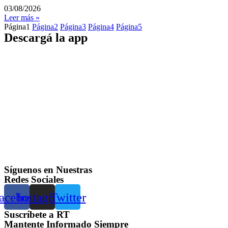
03/08/2026
Leer más »
Página
1
Página
2
Página
3
Página
4
Página
5
Descargá la app
Síguenos en Nuestras
Redes Sociales
acebook
Instagram
Twitter
Suscríbete a RT
Mantente Informado Siempre