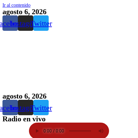
Ir al contenido
agosto 6, 2026
acebook
Instagram
Twitter
agosto 6, 2026
acebook
Instagram
Twitter
Radio en vivo