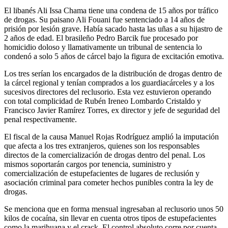
El libanés Ali Issa Chama tiene una condena de 15 años por tráfico
de drogas. Su paisano Ali Fouani fue sentenciado a 14 años de
prisión por lesión grave. Había sacado hasta las uñas a su hijastro de
2 años de edad. El brasileño Pedro Barcik fue procesado por
homicidio doloso y llamativamente un tribunal de sentencia lo
condenó a solo 5 años de cárcel bajo la figura de excitación emotiva.
Los tres serían los encargados de la distribución de drogas dentro de
la cárcel regional y tenían comprados a los guardiacárceles y a los
sucesivos directores del reclusorio. Esta vez estuvieron operando
con total complicidad de Rubén Ireneo Lombardo Cristaldo y
Francisco Javier Ramírez Torres, ex director y jefe de seguridad del
penal respectivamente.
El fiscal de la causa Manuel Rojas Rodríguez amplió la imputación
que afecta a los tres extranjeros, quienes son los responsables
directos de la comercialización de drogas dentro del penal. Los
mismos soportarán cargos por tenencia, suministro y
comercialización de estupefacientes de lugares de reclusión y
asociación criminal para cometer hechos punibles contra la ley de
drogas.
Se menciona que en forma mensual ingresaban al reclusorio unos 50
kilos de cocaína, sin llevar en cuenta otros tipos de estupefacientes
como la marihuana y el crack. El control absoluto corre por cuenta