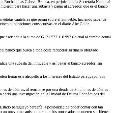
 da Rocha, alias Cabeza Branca, en perjuicio de la Secretaría Nacional
icieron para hacer una subasta y pagar al acreedor, que es el banco
en medidas cautelares que pesan sobre el inmueble, haciendo saber de
 cinco publicaciones consecutivas en el diario Abc Color,
que asciende a la suma de G. 21.532.116.992 (lo cual al cambio actual
d del banco que busca a toda costa recuperar su dinero otorgado
ealice una subasta del inmueble y así pagar al banco acreedor; sin
en frenar este atropello a los intereses del Estado paraguayo. Sin
ones de dólares, al rematarse por una deuda de 3 millones de dólares
sma abrió una investigación en la Unidad de Delitos Económicos del
Estado paraguayo perdería la posibilidad de poder contar con tan
turo un nuevo mecanismo para que los procesados recuperen sus bienes