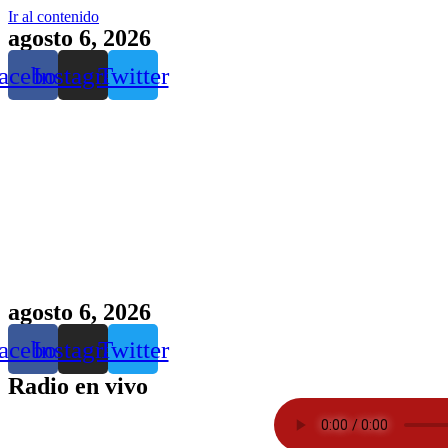
Ir al contenido
agosto 6, 2026
acebook
Instagram
Twitter
agosto 6, 2026
acebook
Instagram
Twitter
Radio en vivo