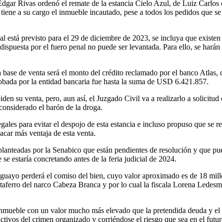
 Édgar Rivas ordenó el remate de la estancia Cielo Azul, de Luiz Carlos
ene a su cargo el inmueble incautado, pese a todos los pedidos que se h
cual está previsto para el 29 de diciembre de 2023, se incluya que exist
ispuesta por el fuero penal no puede ser levantada. Para ello, se harán
 base de venta será el monto del crédito reclamado por el banco Atlas, 
probada por la entidad bancaria fue hasta la suma de USD 6.421.857.
iden su venta, pero, aun así, el Juzgado Civil va a realizarlo a solicitu
 considerado el barón de la droga.
legales para evitar el despojo de esta estancia e incluso propuso que se r
sacar más ventaja de esta venta.
lanteadas por la Senabico que están pendientes de resolución y que pued
se estaría concretando antes de la feria judicial de 2024.
raguayo perderá el comiso del bien, cuyo valor aproximado es de 18 mill
 testaferro del narco Cabeza Branca y por lo cual la fiscala Lorena Lede
 inmueble con un valor mucho más elevado que la pretendida deuda y el 
 activos del crimen organizado y corriéndose el riesgo que sea en el fu