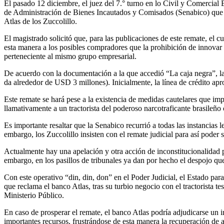
El pasado 12 diciembre, el juez del 7.° turno en lo Civil y Comercial
de Administración de Bienes Incautados y Comisados (Senabico) que ti
Atlas de los Zuccolillo.
El magistrado solicitó que, para las publicaciones de este remate, el 
esta manera a los posibles compradores que la prohibición de innovar d
perteneciente al mismo grupo empresarial.
De acuerdo con la documentación a la que accedió “La caja negra”, la
da alrededor de USD 3 millones). Inicialmente, la línea de crédito a
Este remate se hará pese a la existencia de medidas cautelares que imp
llamativamente a un tractorista del poderoso narcotraficante brasileño
Es importante resaltar que la Senabico recurrió a todas las instancias 
embargo, los Zuccolillo insisten con el remate judicial para así poder 
Actualmente hay una apelación y otra acción de inconstitucionalidad p
embargo, en los pasillos de tribunales ya dan por hecho el despojo que 
Con este operativo “din, din, don” en el Poder Judicial, el Estado pa
que reclama el banco Atlas, tras su turbio negocio con el tractorista
Ministerio Público.
En caso de prosperar el remate, el banco Atlas podría adjudicarse un
importantes recursos, frustrándose de esta manera la recuperación de