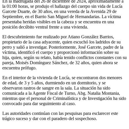
En la madrugada del 26 de diciembre de 2024, aproximadamente a
la 01:00 horas, se produjo el hallazgo del cuerpo sin vida de Lucía
Garcete Duarte, de 30 años, en una vereda de la Avenida 29 de
Septiembre, en el Barrio San Miguel de Hernandarias. La víctima
presentaba heridas visibles en la cabeza y se encuentra en una
posición decúbito ventral frente a una vivienda.
El descubrimiento fue realizado por Atiano González Barrios,
propietario de la casa adyacente, quien escuchó los ladridos de su
perro y salió a investigar. Posteriormente, José Garcete, padre de la
víctima, identificó el cuerpo y proporcionó información sobre su
hija, quien, según su relato, había tenido conflictos constantes con su
pareja, Moisés Domínguez Sánchez, de 32 años, quien ahora se
encuentra prófugo.
En el interior de la vivienda de Lucía, se encontraron dos menores
de edad, de 3 y 5 años, durmiendo en un dormitorio, y se
observaron rastros de sangre en la sala. La situación ha sido
comunicada a la Agente Fiscal de Turno, Abg. Natalia Montania,
mientras que el personal de Criminalística y de Investigación ha sido
convocado para dar seguimiento al caso.
Las autoridades continúan con las pesquisas para esclarecer este
trágico suceso y dar con el paradero del sospechoso.