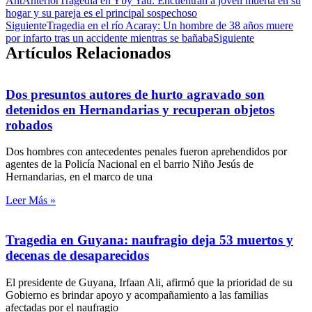
Ant
Anterior
Tragedia en Yby Yaú: Encuentran a joven muerta en su
hogar y su pareja es el principal sospechoso
Siguiente
Tragedia en el río Acaray: Un hombre de 38 años muere
por infarto tras un accidente mientras se bañaba
Siguiente
Artículos Relacionados
Dos presuntos autores de hurto agravado son
detenidos en Hernandarias y recuperan objetos
robados
Dos hombres con antecedentes penales fueron aprehendidos por
agentes de la Policía Nacional en el barrio Niño Jesús de
Hernandarias, en el marco de una
Leer Más »
Tragedia en Guyana: naufragio deja 53 muertos y
decenas de desaparecidos
El presidente de Guyana, Irfaan Ali, afirmó que la prioridad de su
Gobierno es brindar apoyo y acompañamiento a las familias
afectadas por el naufragio