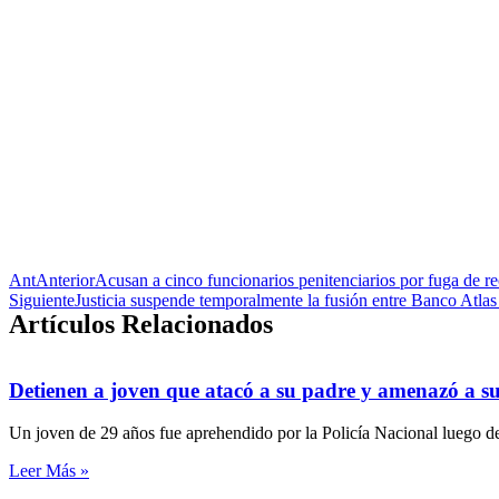
Ant
Anterior
Acusan a cinco funcionarios penitenciarios por fuga de 
Siguiente
Justicia suspende temporalmente la fusión entre Banco Atla
Artículos Relacionados
Detienen a joven que atacó a su padre y amenazó a s
Un joven de 29 años fue aprehendido por la Policía Nacional luego de
Leer Más »