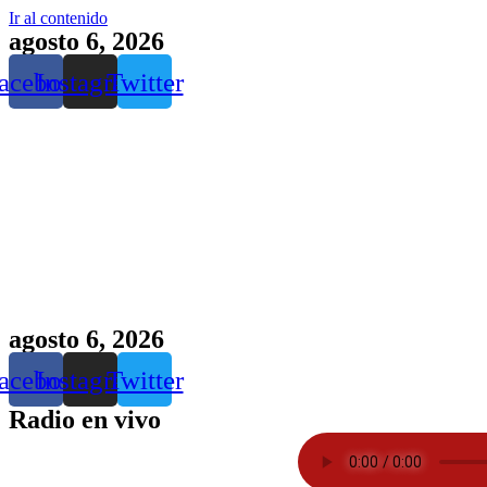
Ir al contenido
agosto 6, 2026
acebook
Instagram
Twitter
agosto 6, 2026
acebook
Instagram
Twitter
Radio en vivo