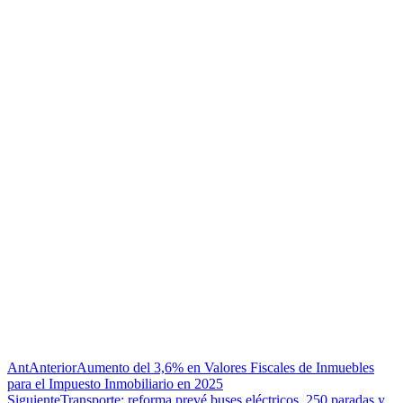
Ant
Anterior
Aumento del 3,6% en Valores Fiscales de Inmuebles
para el Impuesto Inmobiliario en 2025
Siguiente
Transporte: reforma prevé buses eléctricos, 250 paradas y