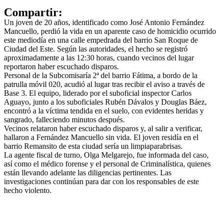
Compartir:
Un joven de 20 años, identificado como José Antonio Fernández
Mancuello, perdió la vida en un aparente caso de homicidio ocurrido
este mediodía en una calle empedrada del barrio San Roque de
Ciudad del Este. Según las autoridades, el hecho se registró
aproximadamente a las 12:30 horas, cuando vecinos del lugar
reportaron haber escuchado disparos.
Personal de la Subcomisaría 2ª del barrio Fátima, a bordo de la
patrulla móvil 020, acudió al lugar tras recibir el aviso a través de
Base 3. El equipo, liderado por el suboficial inspector Carlos
Aguayo, junto a los suboficiales Rubén Dávalos y Douglas Báez,
encontró a la víctima tendida en el suelo, con evidentes heridas y
sangrado, falleciendo minutos después.
Vecinos relataron haber escuchado disparos y, al salir a verificar,
hallaron a Fernández Mancuello sin vida. El joven residía en el
barrio Remansito de esta ciudad sería un limpiaparabrisas.
La agente fiscal de turno, Olga Melgarejo, fue informada del caso,
así como el médico forense y el personal de Criminalística, quienes
están llevando adelante las diligencias pertinentes. Las
investigaciones continúan para dar con los responsables de este
hecho violento.