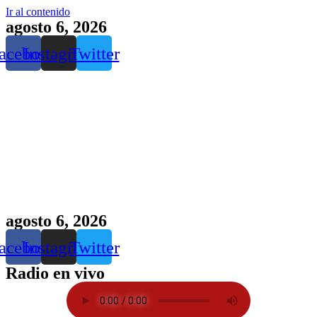
Ir al contenido
agosto 6, 2026
acebook
Instagram
Twitter
agosto 6, 2026
acebook
Instagram
Twitter
Radio en vivo