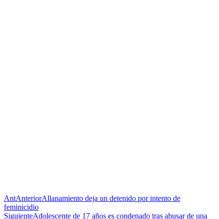
Ant
Anterior
Allanamiento deja un detenido por intento de
feminicidio
Siguiente
Adolescente de 17 años es condenado tras abusar de una