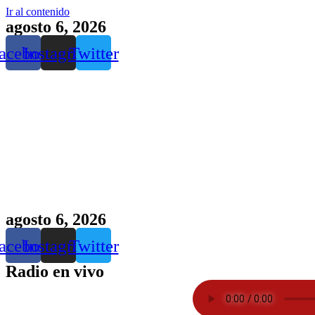
Ir al contenido
agosto 6, 2026
acebook
Instagram
Twitter
agosto 6, 2026
acebook
Instagram
Twitter
Radio en vivo