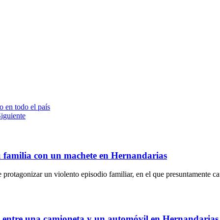
o en todo el país
iguiente
u familia con un machete en Hernandarias
 protagonizar un violento episodio familiar, en el que presuntamente c
ue entre una camioneta y un automóvil en Hernandarias