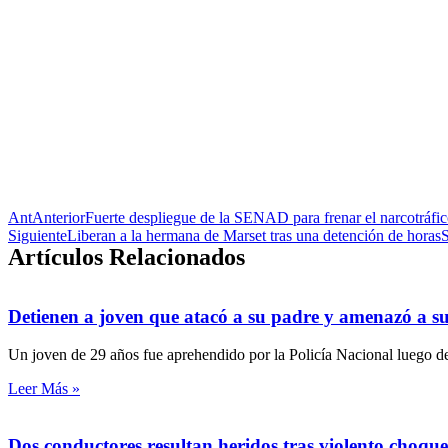
Ant
Anterior
Fuerte despliegue de la SENAD para frenar el narcotráfic
Siguiente
Liberan a la hermana de Marset tras una detención de horas
S
Artículos Relacionados
Detienen a joven que atacó a su padre y amenazó a s
Un joven de 29 años fue aprehendido por la Policía Nacional luego de
Leer Más »
Dos conductores resultan heridos tras violento choq