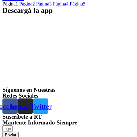
Página
1
Página
2
Página
3
Página
4
Página
5
Descargá la app
Síguenos en Nuestras
Redes Sociales
acebook
Instagram
Twitter
Suscríbete a RT
Mantente Informado Siempre
Enviar