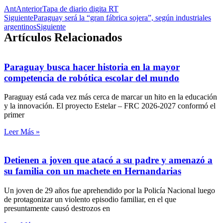
Ant
Anterior
Tapa de diario digita RT
Siguiente
Paraguay será la “gran fábrica sojera”, según industriales
argentinos
Siguiente
Artículos Relacionados
Paraguay busca hacer historia en la mayor
competencia de robótica escolar del mundo
Paraguay está cada vez más cerca de marcar un hito en la educación
y la innovación. El proyecto Estelar – FRC 2026-2027 conformó el
primer
Leer Más »
Detienen a joven que atacó a su padre y amenazó a
su familia con un machete en Hernandarias
Un joven de 29 años fue aprehendido por la Policía Nacional luego
de protagonizar un violento episodio familiar, en el que
presuntamente causó destrozos en