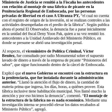
Ministerio de Justicia se remitió a la Fiscalía los antecedentes
con relación al montaje de una fábrica de picante en la
Penitenciaría Regional de Emboscada, por las personas
privadas de libertad en el caso A Ultranza PY,
“el cual no cuenta
con el registro de origen de la inversión, ni se realizan controles a las
actividades desempeñadas en el predio de la fábrica”. Según publica
ahora el portal El Observador, la denuncia fue a parar inicialmente
en la unidad del fiscal Deny Yoon Pak, quien a su vez remitió los
antecedentes a la Unidad Antilavado del Ministerio Público, en
donde se presume se abrió una investigación penal.
Al respecto, el
viceministro de Política Criminal, Víctor
Benítez,
fue consultado por radio Monumental sobre el supuesto
lavado de dinero a través de la empresa de picante “Prisioneros del
sabor”, que sigue funcionando dentro de la cárcel de Emboscada.
Explicó que
el nuevo Gobierno se encontró con la estructura en
la penitenciaría, que fue instalada durante la administración
anterior.
“Llamó la atención el flujo de dinero, la cantidad de
materia prima que ingresa, los días, horas, a quiénes provee. Esta
fábrica inclusive tiene habilitación municipal. Nos llamó mucho la
atención y por eso hicimos la denuncia”, comentó. “
El montaje de
la estructura de la fábrica no es nada económico.
Mediante una
investigación interna se procedió elevar los datos recabados al
Ministerio Público”, agregó.