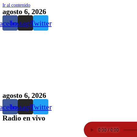
Ir al contenido
agosto 6, 2026
acebook
Instagram
Twitter
agosto 6, 2026
acebook
Instagram
Twitter
Radio en vivo