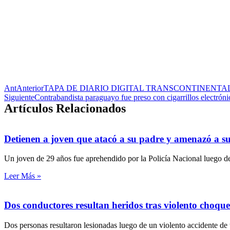
Ant
Anterior
TAPA DE DIARIO DIGITAL TRANSCONTINENTA
Siguiente
Contrabandista paraguayo fue preso con cigarrillos electróni
Artículos Relacionados
Detienen a joven que atacó a su padre y amenazó a s
Un joven de 29 años fue aprehendido por la Policía Nacional luego de
Leer Más »
Dos conductores resultan heridos tras violento choq
Dos personas resultaron lesionadas luego de un violento accidente de 