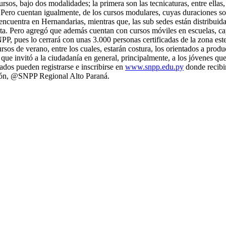
rsos, bajo dos modalidades; la primera son las tecnicaturas, entre ellas
Pero cuentan igualmente, de los cursos modulares, cuyas duraciones so
 encuentra en Hernandarias, mientras que, las sub sedes están distribu
ta. Pero agregó que además cuentan con cursos móviles en escuelas, capi
PP, pues lo cerrará con unas 3.000 personas certificadas de la zona est
sos de verano, entre los cuales, estarán costura, los orientados a produ
o que invitó a la ciudadanía en general, principalmente, a los jóvenes qu
sados pueden registrarse e inscribirse en
www.snpp.edu.py
donde recibi
ución, @SNPP Regional Alto Paraná.