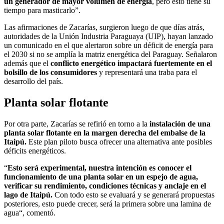
un generador de mayor volumen de energía
,
pero esto tiene su
tiempo para masticarlo”.
Las afirmaciones de Zacarías, surgieron luego de que días atrás,
autoridades de la Unión Industria Paraguaya (UIP), hayan lanzado
un comunicado en el que alertaron sobre un déficit de energía para
el 2030 si no se amplía la matriz energética del Paraguay. Señalaron
además que el
conflicto energético impactará fuertemente en el
bolsillo de los consumidores
y representará una traba para el
desarrollo del país.
Planta solar flotante
Por otra parte, Zacarías se refirió en torno a la
instalación de una
planta solar flotante en la margen derecha del embalse de la
Itaipú.
Este plan piloto busca ofrecer una alternativa ante posibles
déficits energéticos.
“
Esto será experimental, nuestra intención es conocer el
funcionamiento
de una planta solar en un espejo de agua,
verificar su rendimiento, condiciones técnicas y anclaje en el
lago de Itaipú.
Con todo esto se evaluará y se generará propuestas
posteriores, esto puede crecer, será la primera sobre una lamina de
agua“, comentó.