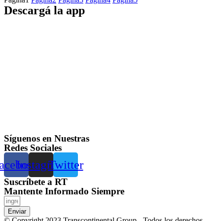
Descargá la app
Síguenos en Nuestras
Redes Sociales
acebook
Instagram
Twitter
Suscríbete a RT
Mantente Informado Siempre
Enviar
© Copyright 2023 Transcontinental Group - Todos los derechos