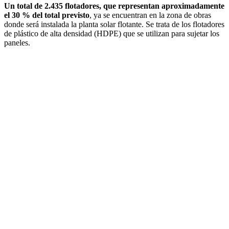
Un total de 2.435 flo­tadores, que repre­sentan aproxima­damente
el 30 % del total previsto
, ya se encuentran en la zona de obras
donde será insta­lada la planta solar flotante. Se trata de los flo­tadores
de plástico de alta den­sidad (HDPE) que se utilizan para sujetar los
paneles.