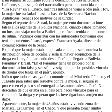
Esta semana se confirmó sobre la detención de Reyna Gozme
Lafuente, supuesta jefa del narcotráfico peruano, conocida como
“Tía Reyna” en el Chaco, mientras intentaba viajar a otro país. Hoy,
la mujer fue trasladada hasta la base de la Secretaría Nacional
Antidrogas (Senad) por motivos de seguridad.
Según el reporte de la Senad, la mujer presentó documentaciones
falsas a los agentes de la Policía Nacional, cuando estaba tomando
un bus para viajar rumbo a Bolivia, pero fue detenida en un control
de rutina. “Pudimos constatar con las autoridades bolivianas que
tenía documentos falsos”, expresó Francisco Ayala, director de
comunicaciones de la Senad.
Explicó que la mujer estaba implicada en lo que se denomina la
distribución aérea de cocaína y sería la mayor acopiadora de la
droga en la región, partiendo desde Perú que llegaba a Bolivia,
Paraguay y Brasil. “En el Paraguay tiene un proceso por la
documentación falsa y se está investigando por los posibles vínculos
de drogas que tenga en el país”, apuntó.
Indicó que todo el caso ya fue comunicado al Ministerio Público y el
Juzgado para saber qué resuelve contra la mujer, si seguirá su
proceso en el país o será entregada a las autoridades de Perú. No
descartan de que estaba en el país para hacer vínculos para el
camino de la droga y esperan que las investigaciones arrojen más
datos.
Aparentemente, la mujer de 43 años estaba viviendo zona de
Mariscal Estigarribia, en el Chaco, y que pensaba tomar rumbo