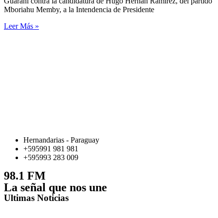
Guaraní contra la candidatura de Hugo Hernán Ramírez, del partido
Mboriahu Memby, a la Intendencia de Presidente
Leer Más »
Hernandarias - Paraguay
+595991 981 981
+595993 283 009
98.1 FM
La señal que nos une
Ultimas Noticias