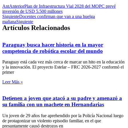
Ant
Anterior
Plan de Infraestructura Vial 2028 del MOPC prevé
inversión de USD 5.500 millones
Siguiente
Docentes confirman que van a una huelga
mañana
Siguiente
Artículos Relacionados
Paraguay busca hacer historia en la mayor
competencia de robótica escolar del mundo
Paraguay está cada vez más cerca de marcar un hito en la educación
y la innovación. El proyecto Estelar – FRC 2026-2027 conformó el
primer
Leer Más »
Detienen a joven que atacó a su padre y amenazó a
su familia con un machete en Hernandarias
Un joven de 29 años fue aprehendido por la Policía Nacional luego
de protagonizar un violento episodio familiar, en el que
presuntamente causó destrozos en