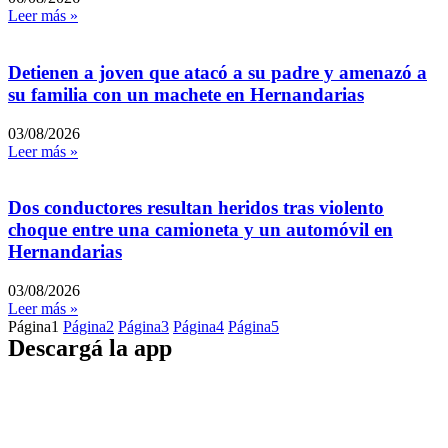
Leer más »
Detienen a joven que atacó a su padre y amenazó a
su familia con un machete en Hernandarias
03/08/2026
Leer más »
Dos conductores resultan heridos tras violento
choque entre una camioneta y un automóvil en
Hernandarias
03/08/2026
Leer más »
Página
1
Página
2
Página
3
Página
4
Página
5
Descargá la app