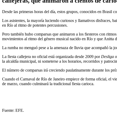
callejeras, que animaron a cientos de cario
Desde las primeras horas del día, estos grupos, conocidos en Brasil 
Los asistentes, la mayoría luciendo curiosos y llamativos disfraces, ba
en Río al ritmo de potentes percusiones.
Pero también hubo comparsas que animaron a los fiesteros con ritmos 
movimientos al ritmo del género musical nacido en Río y que Anitta d
La rumba no menguó pese a la amenaza de lluvia que acompañó la jorna
La fiesta callejera no oficial está organizada desde 2009 por
Desliga o
la alcaldía municipal, ni someterse a los horarios, recorridos y patro
El número de comparsas irá creciendo paulatinamente durante los próxi
Cuando el Carnaval de Río de Janeiro empiece de forma oficial, el vier
de marzo, cuando culminará la tradicional fiesta carioca.
Fuente: EFE.