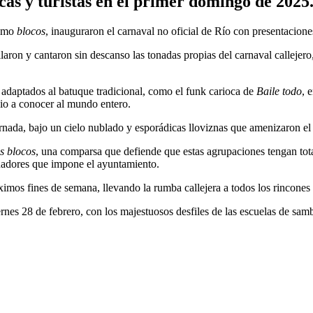
cas y turistas en el primer domingo de 2025
como
blocos
, inauguraron el carnaval no oficial de Río con presentaciones
ilaron y cantaron sin descanso las tonadas propias del carnaval callejer
adaptados al batuque tradicional, como el funk carioca de
Baile todo
, 
io a conocer al mundo entero.
da, bajo un cielo nublado y esporádicas lloviznas que amenizaron el cl
s blocos
, una comparsa que defiende que estas agrupaciones tengan total
cinadores que impone el ayuntamiento.
mos fines de semana, llevando la rumba callejera a todos los rincones 
nes 28 de febrero, con los majestuosos desfiles de las escuelas de samb