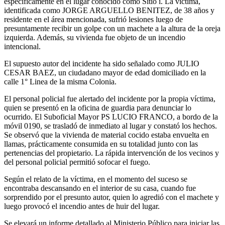
específicamente en el lugar conocido como Sitio i. La víctima,
identificada como JORGE ARGUELLO BENITEZ, de 38 años y
residente en el área mencionada, sufrió lesiones luego de
presuntamente recibir un golpe con un machete a la altura de la oreja
izquierda. Además, su vivienda fue objeto de un incendio
intencional.
El supuesto autor del incidente ha sido señalado como JULIO
CESAR BAEZ, un ciudadano mayor de edad domiciliado en la
calle 1° Linea de la misma Colonia.
El personal policial fue alertado del incidente por la propia víctima,
quien se presentó en la oficina de guardia para denunciar lo
ocurrido. El Suboficial Mayor PS LUCIO FRANCO, a bordo de la
móvil 0190, se trasladó de inmediato al lugar y constató los hechos.
Se observó que la vivienda de material cocido estaba envuelta en
llamas, prácticamente consumida en su totalidad junto con las
pertenencias del propietario. La rápida intervención de los vecinos y
del personal policial permitió sofocar el fuego.
Según el relato de la víctima, en el momento del suceso se
encontraba descansando en el interior de su casa, cuando fue
sorprendido por el presunto autor, quien lo agredió con el machete y
luego provocó el incendio antes de huir del lugar.
Se elevará un informe detallado al Ministerio Público para iniciar las