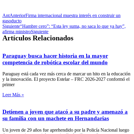
Ant
Anterior
Firma internacional muestra interés en construir un
gasoducto
Siguiente
“Hambre cero”: “Esta ley suma, no saca lo que ya hay”,
afirma ministro
Siguiente
Artículos Relacionados
Paraguay busca hacer historia en la mayor
competencia de robótica escolar del mundo
Paraguay está cada vez más cerca de marcar un hito en la educación
y la innovación. El proyecto Estelar – FRC 2026-2027 conformó el
primer
Leer Más »
Detienen a joven que atacó a su padre y amenazó a
su familia con un machete en Hernandarias
Un joven de 29 años fue aprehendido por la Policía Nacional luego