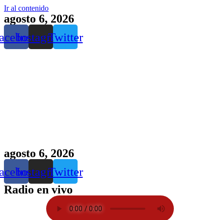
Ir al contenido
agosto 6, 2026
acebook
Instagram
Twitter
agosto 6, 2026
acebook
Instagram
Twitter
Radio en vivo