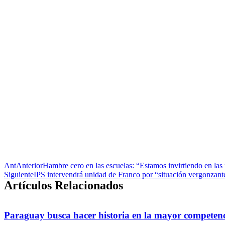
Ant
Anterior
Hambre cero en las escuelas: “Estamos invirtiendo en las 
Siguiente
IPS intervendrá unidad de Franco por “situación vergonzante”
Artículos Relacionados
Paraguay busca hacer historia en la mayor competenc