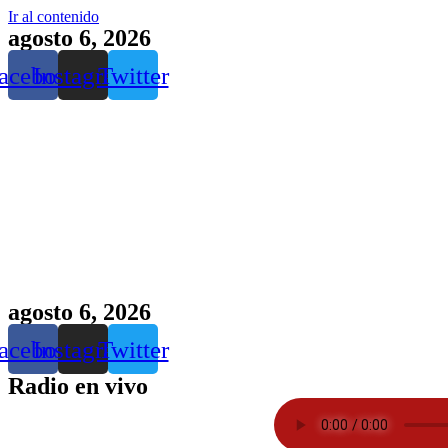
Ir al contenido
agosto 6, 2026
acebook
Instagram
Twitter
agosto 6, 2026
acebook
Instagram
Twitter
Radio en vivo