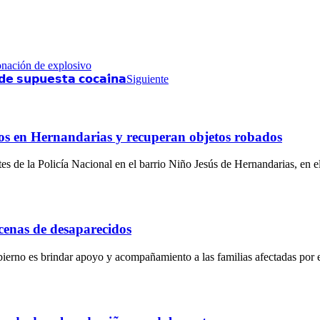
onación de explosivo
 𝗱𝗲 𝘀𝘂𝗽𝘂𝗲𝘀𝘁𝗮 𝗰𝗼𝗰𝗮𝗶́𝗻𝗮
Siguiente
os en Hernandarias y recuperan objetos robados
s de la Policía Nacional en el barrio Niño Jesús de Hernandarias, en 
cenas de desaparecidos
bierno es brindar apoyo y acompañamiento a las familias afectadas por 