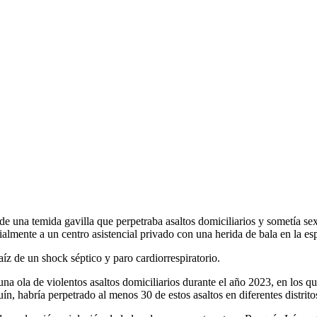
e una temida gavilla que perpetraba asaltos domiciliarios y sometía sexu
almente a un centro asistencial privado con una herida de bala en la es
íz de un shock séptico y paro cardiorrespiratorio.
na ola de violentos asaltos domiciliarios durante el año 2023, en los q
ín, habría perpetrado al menos 30 de estos asaltos en diferentes distrit