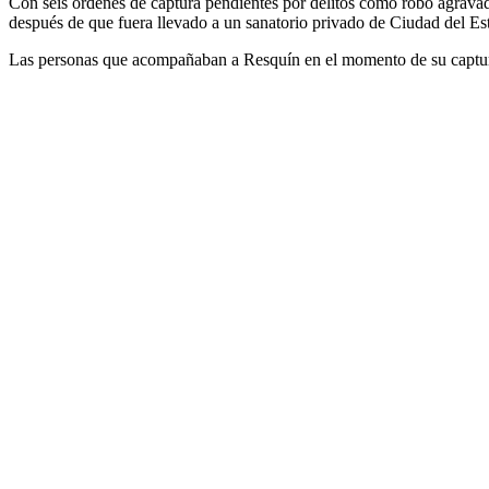
Con seis órdenes de captura pendientes por delitos como robo agravado
después de que fuera llevado a un sanatorio privado de Ciudad del Este
Las personas que acompañaban a Resquín en el momento de su captura t