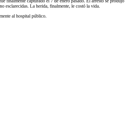
fue finalmente capturado el 7 de enero pasado. El arresto se produjo
 esclarecidas. La herida, finalmente, le costó la vida.
ente al hospital público.