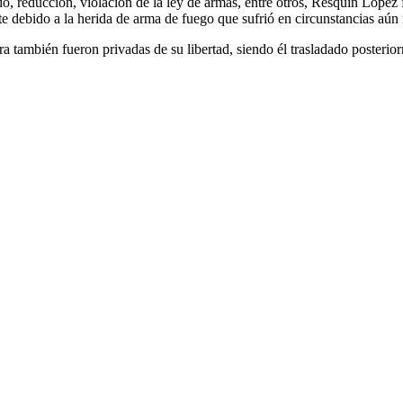
, reducción, violación de la ley de armas, entre otros, Resquín López 
 debido a la herida de arma de fuego que sufrió en circunstancias aún no
ambién fueron privadas de su libertad, siendo él trasladado posteriorm