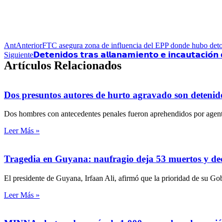
Ant
Anterior
FTC asegura zona de influencia del EPP donde hubo det
Siguiente
𝗗𝗲𝘁𝗲𝗻𝗶𝗱𝗼𝘀 𝘁𝗿𝗮𝘀 𝗮𝗹𝗹𝗮𝗻𝗮𝗺𝗶𝗲𝗻𝘁𝗼 𝗲 𝗶𝗻𝗰𝗮𝘂𝘁𝗮𝗰𝗶𝗼́𝗻
Artículos Relacionados
Dos presuntos autores de hurto agravado son detenid
Dos hombres con antecedentes penales fueron aprehendidos por agente
Leer Más »
Tragedia en Guyana: naufragio deja 53 muertos y de
El presidente de Guyana, Irfaan Ali, afirmó que la prioridad de su Go
Leer Más »