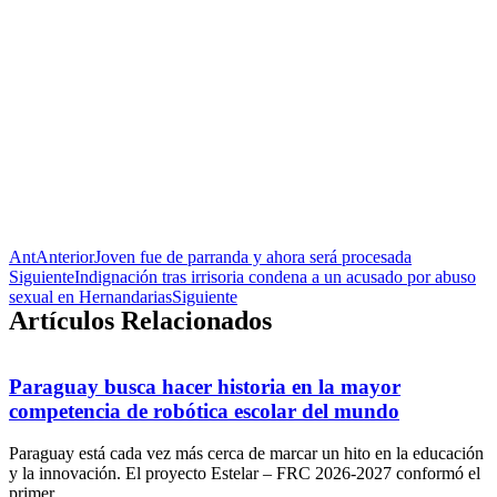
Ant
Anterior
Joven fue de parranda y ahora será procesada
Siguiente
Indignación tras irrisoria condena a un acusado por abuso
sexual en Hernandarias
Siguiente
Artículos Relacionados
Paraguay busca hacer historia en la mayor
competencia de robótica escolar del mundo
Paraguay está cada vez más cerca de marcar un hito en la educación
y la innovación. El proyecto Estelar – FRC 2026-2027 conformó el
primer