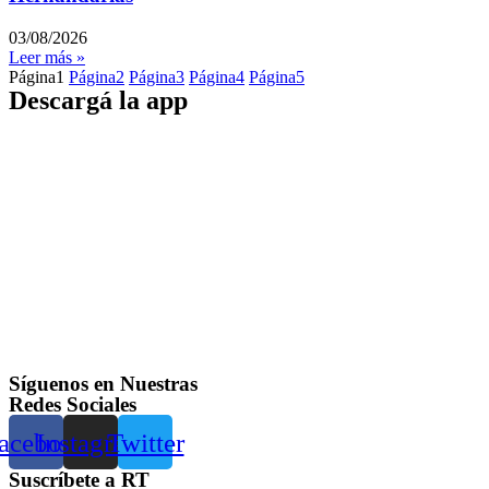
03/08/2026
Leer más »
Página
1
Página
2
Página
3
Página
4
Página
5
Descargá la app
Síguenos en Nuestras
Redes Sociales
acebook
Instagram
Twitter
Suscríbete a RT