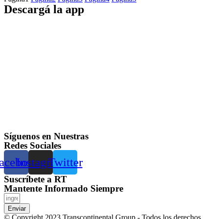
Descargá la app
Síguenos en Nuestras
Redes Sociales
acebook
Instagram
Twitter
Suscríbete a RT
Mantente Informado Siempre
Enviar
© Copyright 2023 Transcontinental Group - Todos los derechos