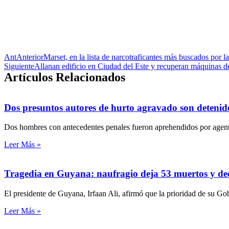
Ant
Anterior
Marset, en la lista de narcotraficantes más buscados por 
Siguiente
Allanan edificio en Ciudad del Este y recuperan máquinas d
Artículos Relacionados
Dos presuntos autores de hurto agravado son detenid
Dos hombres con antecedentes penales fueron aprehendidos por agente
Leer Más »
Tragedia en Guyana: naufragio deja 53 muertos y de
El presidente de Guyana, Irfaan Ali, afirmó que la prioridad de su Go
Leer Más »