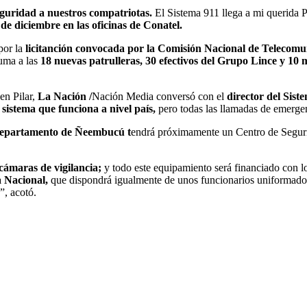
uridad a nuestros compatriotas.
El Sistema 911 llega a mi querida P
de diciembre en las oficinas de Conatel.
por la
licitanción convocada por la Comisión Nacional de Telecomun
uma a las
18 nuevas patrulleras, 30 efectivos del Grupo Lince y 10 
en Pilar,
La Nación /
Nación Media conversó con el
director del Sist
istema que funciona a nivel país,
pero todas las llamadas de emergen
l departamento de Ñeembucú t
endrá próximamente un Centro de Seguri
cámaras de vigilancia;
y todo este equipamiento será financiado con l
a Nacional,
que dispondrá igualmente de unos funcionarios uniformados.
”, acotó.