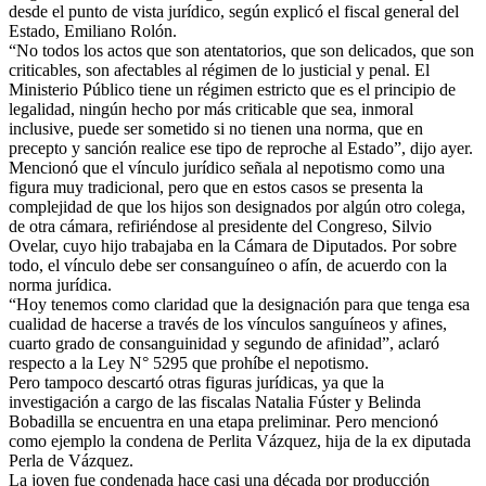
desde el punto de vista jurídico, según explicó el fiscal general del
Estado, Emiliano Rolón.
“No todos los actos que son atentatorios, que son delicados, que son
criticables, son afectables al régimen de lo justicial y penal. El
Ministerio Público tiene un régimen estricto que es el principio de
legalidad, ningún hecho por más criticable que sea, inmoral
inclusive, puede ser sometido si no tienen una norma, que en
precepto y sanción realice ese tipo de reproche al Estado”, dijo ayer.
Mencionó que el vínculo jurídico señala al nepotismo como una
figura muy tradicional, pero que en estos casos se presenta la
complejidad de que los hijos son designados por algún otro colega,
de otra cámara, refiriéndose al presidente del Congreso, Silvio
Ovelar, cuyo hijo trabajaba en la Cámara de Diputados. Por sobre
todo, el vínculo debe ser consanguíneo o afín, de acuerdo con la
norma jurídica.
“Hoy tenemos como claridad que la designación para que tenga esa
cualidad de hacerse a través de los vínculos sanguíneos y afines,
cuarto grado de consanguinidad y segundo de afinidad”, aclaró
respecto a la Ley N° 5295 que prohíbe el nepotismo.
Pero tampoco descartó otras figuras jurídicas, ya que la
investigación a cargo de las fiscalas Natalia Fúster y Belinda
Bobadilla se encuentra en una etapa preliminar. Pero mencionó
como ejemplo la condena de Perlita Vázquez, hija de la ex diputada
Perla de Vázquez.
La joven fue condenada hace casi una década por producción