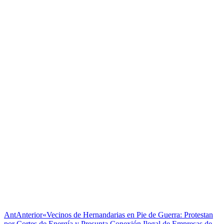
Ant
Anterior
«Vecinos de Hernandarias en Pie de Guerra: Protestan
por Cortes de Energía y Presunta Conexión Ilegal de Empresas de