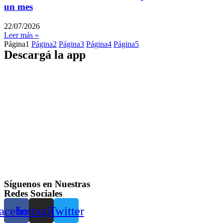
un mes
22/07/2026
Leer más »
Página
1
Página
2
Página
3
Página
4
Página
5
Descargá la app
Síguenos en Nuestras
Redes Sociales
acebook
Instagram
Twitter